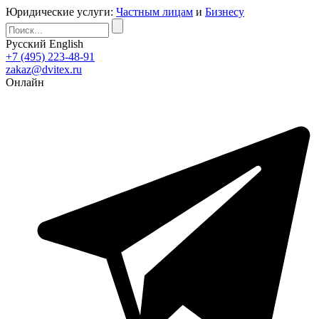
Юридические услуги:
Частным лицам
и
Бизнесу
Русский
English
+7 (495) 223-48-91
zakaz@dvitex.ru
Онлайн