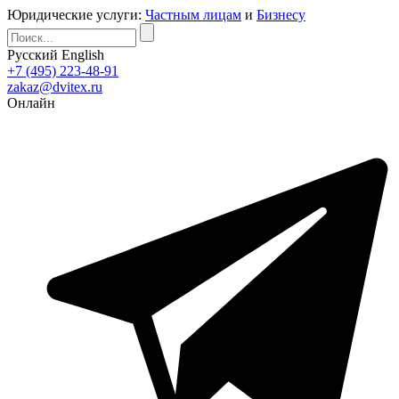
Юридические услуги:
Частным лицам
и
Бизнесу
Русский
English
+7 (495) 223-48-91
zakaz@dvitex.ru
Онлайн