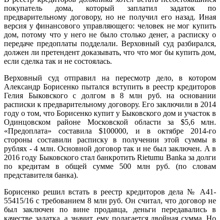
покупатель дома, который заплатил задаток по
предварительному договору, но не получил его назад. Иная
версия у финансового управляющего: человек не мог купить
дом, потому что у него не было столько денег, а расписку о
передаче предоплаты подделали. Верховный суд разбирался,
должен ли претендент доказывать, что что мог бы купить дом,
если сделка так и не состоялась.
Верховный суд отправил на пересмотр дело, в котором
Александр Борисенко пытался вступить в реестр кредиторов
Гелия Быковского с долгом в 8 млн руб. на основании
расписки к предварительному договору. Его заключили в 2014
году о том, что Борисенко купит у Быковского дом и участок в
Одинцовском районе Московской области за $5,6 млн.
«Предоплата» составила $100000, и в октябре 2014-го
стороны составили расписку в получении этой суммы в
рублях - 4 млн. Основной договор так и не был заключен. А в
2016 году Быковского стал банкротить Rietumu Banka за долги
по кредитам в общей сумме 500 млн руб. (по словам
представителя банка).
Борисенко решил встать в реестр кредиторов дела № А41-
55415/16 с требованием 8 млн руб. Он считал, что договор не
был заключен по вине продавца, деньги передавались в
качестве задатка, а значит, ему полагается двойная сумма. Но