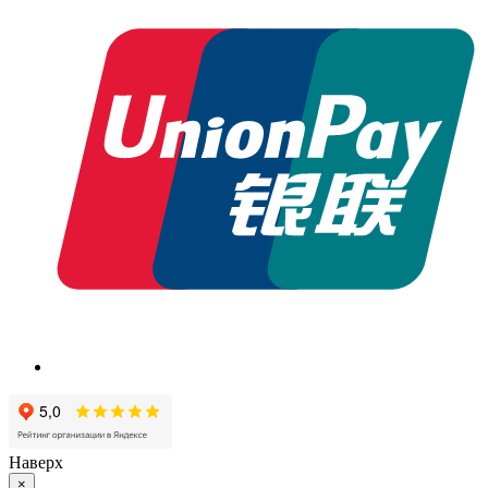
Наверх
×