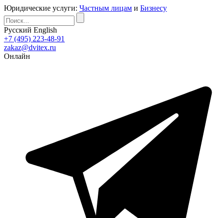
Юридические услуги:
Частным лицам
и
Бизнесу
Русский
English
+7 (495) 223-48-91
zakaz@dvitex.ru
Онлайн