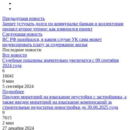
Предыдущая новость
Запрет уступать долги по коммуналке банкам и коллекторам
прошел второе чтение: как изменился проект
Следующая новость
ВС РФ разобрался, в каком случае УК сама может
индексировать плату за содержание жилья
Последние новости
Все новости
Судебные пошлины значительно увеличатся с 09 сентября
2024 года
6
16041
9 мин
5 сентября 2024
Подробнее
Продлен мораторий на взыскание неустойки с застройщика, а
также введен мораторий на взыскание компенсаций за
строительные недостатки новостройки до 30.06.2025 года
9
7615
2 мин
27 декабря 2024