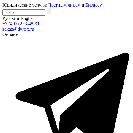
Юридические услуги:
Частным лицам
и
Бизнесу
Русский
English
+7 (495) 223-48-91
zakaz@dvitex.ru
Онлайн