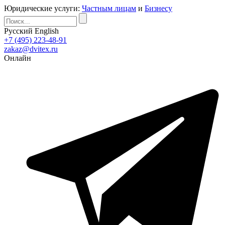
Юридические услуги:
Частным лицам
и
Бизнесу
Русский
English
+7 (495) 223-48-91
zakaz@dvitex.ru
Онлайн