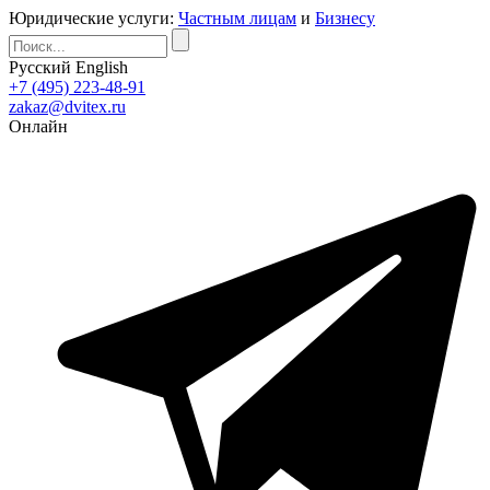
Юридические услуги:
Частным лицам
и
Бизнесу
Русский
English
+7 (495) 223-48-91
zakaz@dvitex.ru
Онлайн