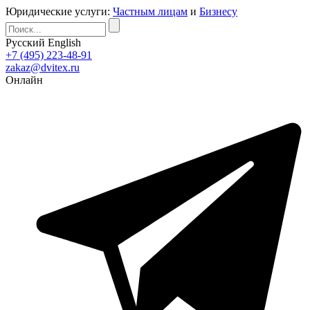
Юридические услуги:
Частным лицам
и
Бизнесу
Русский
English
+7 (495) 223-48-91
zakaz@dvitex.ru
Онлайн