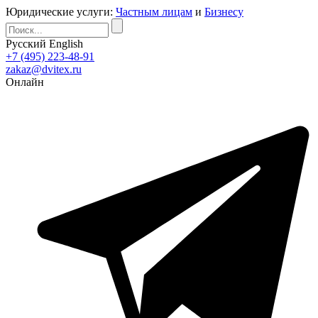
Юридические услуги:
Частным лицам
и
Бизнесу
Русский
English
+7 (495) 223-48-91
zakaz@dvitex.ru
Онлайн