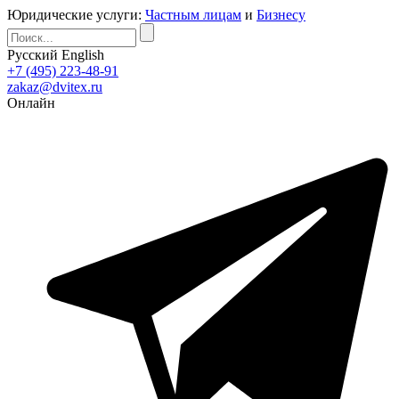
Юридические услуги:
Частным лицам
и
Бизнесу
Русский
English
+7 (495) 223-48-91
zakaz@dvitex.ru
Онлайн