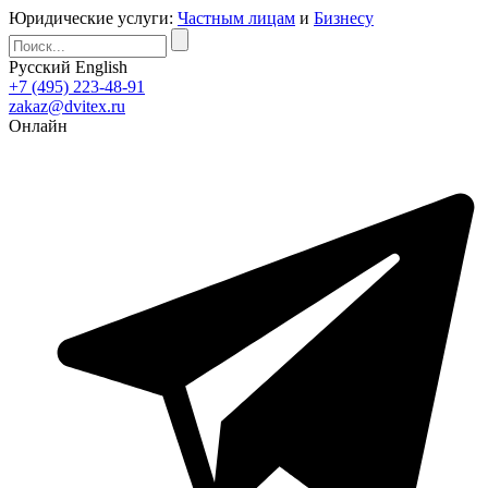
Юридические услуги:
Частным лицам
и
Бизнесу
Русский
English
+7 (495) 223-48-91
zakaz@dvitex.ru
Онлайн