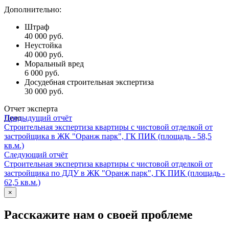
Дополнительно:
Штраф
40 000 руб.
Неустойка
40 000 руб.
Моральный вред
6 000 руб.
Досудебная строительная экспертиза
30 000 руб.
Отчет эксперта
Дело
Предыдущий отчёт
Строительная экспертиза квартиры с чистовой отделкой от
застройщика в ЖК "Оранж парк", ГК ПИК (площадь - 58,5
кв.м.)
Следующий отчёт
Строительная экспертиза квартиры с чистовой отделкой от
застройщика по ДДУ в ЖК "Оранж парк", ГК ПИК (площадь -
62,5 кв.м.)
×
Расскажите нам о своей проблеме