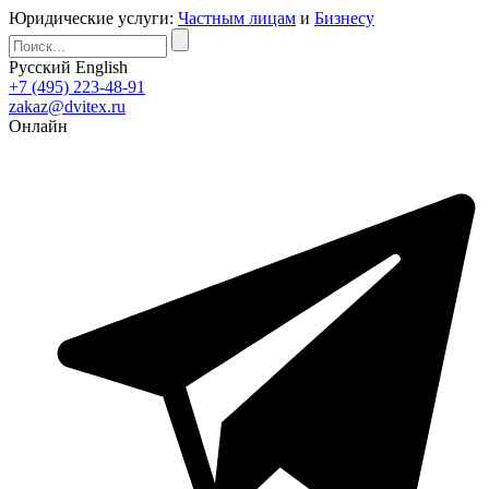
Юридические услуги:
Частным лицам
и
Бизнесу
Русский
English
+7 (495) 223-48-91
zakaz@dvitex.ru
Онлайн