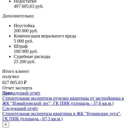
Недостатки
497 605,63 руб.
Дополнительно:
Неустойка
200 000 руб.
Компенсация морального вреда
5 000 руб.
Штраф
100 000 руб.
Судебные расходы
25 200 руб.
Итого клиент
получил
827 805.63 ₽
Отчет эксперта
Дело
Предыдущий отчёт
Строительная экспертиза отделки квартиры от застройщика в
ЖК "Измайловский лес", ГК ПИК (площадь - 37,6 кв.м.)
Следующий отчёт
Строительная экспертиза квартиры в ЖК "Бунинские луга",
ГК ПИК (площадь - 67,3 кв.м.)
×