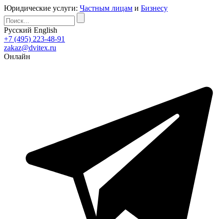
Юридические услуги:
Частным лицам
и
Бизнесу
Русский
English
+7 (495) 223-48-91
zakaz@dvitex.ru
Онлайн