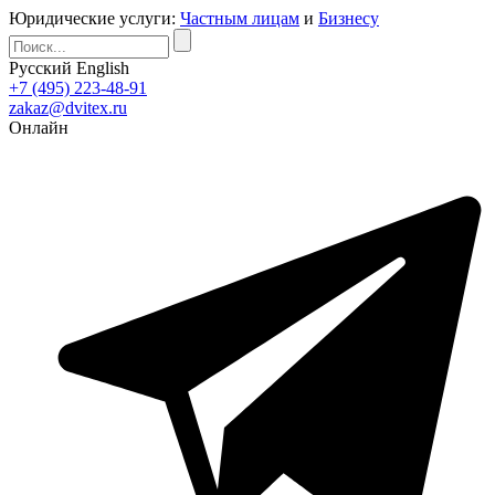
Юридические услуги:
Частным лицам
и
Бизнесу
Русский
English
+7 (495) 223-48-91
zakaz@dvitex.ru
Онлайн