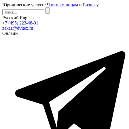
Юридические услуги:
Частным лицам
и
Бизнесу
Русский
English
+7 (495) 223-48-91
zakaz@dvitex.ru
Онлайн