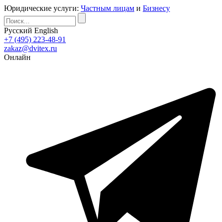
Юридические услуги:
Частным лицам
и
Бизнесу
Русский
English
+7 (495) 223-48-91
zakaz@dvitex.ru
Онлайн