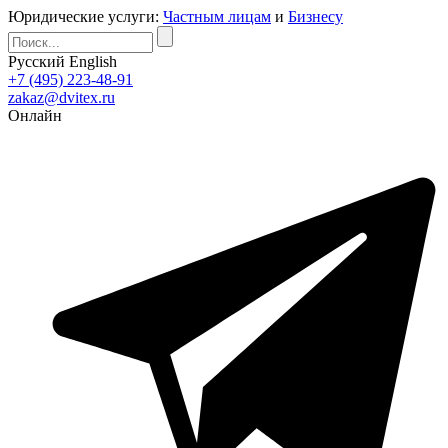
Юридические услуги:
Частным лицам
и
Бизнесу
Русский
English
+7 (495) 223-48-91
zakaz@dvitex.ru
Онлайн