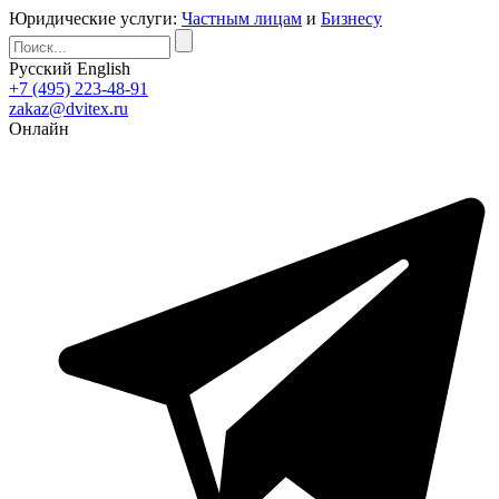
Юридические услуги:
Частным лицам
и
Бизнесу
Русский
English
+7 (495) 223-48-91
zakaz@dvitex.ru
Онлайн