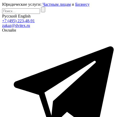
Юридические услуги:
Частным лицам
и
Бизнесу
Русский
English
+7 (495) 223-48-91
zakaz@dvitex.ru
Онлайн