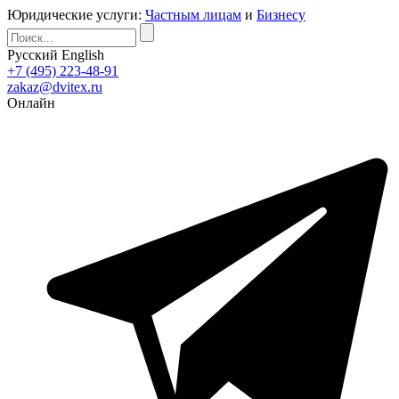
Юридические услуги:
Частным лицам
и
Бизнесу
Русский
English
+7 (495) 223-48-91
zakaz@dvitex.ru
Онлайн