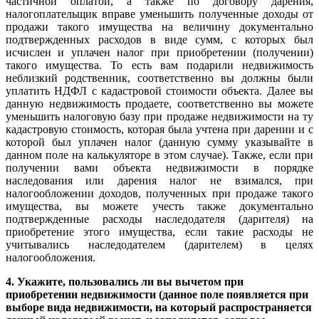
частичной оплатой, а также по договору дарения,
налогоплательщик вправе уменьшить полученные доходы от
продажи такого имущества на величину документально
подтвержденных расходов в виде сумм, с которых был
исчислен и уплачен налог при приобретении (получении)
такого имущества. То есть вам подарили недвижимость
неблизкий родственник, соответственно вы должны были
уплатить НДФЛ с кадастровой стоимости объекта. Далее вы
данную недвижимость продаете, соответственно вы можете
уменьшить налоговую базу при продаже недвижимости на ту
кадастровую стоимость, которая была учтена при дарении и с
которой был уплачен налог (данную сумму указывайте в
данном поле на калькуляторе в этом случае). Также, если при
получении вами объекта недвижимости в порядке
наследования или дарения налог не взимался, при
налогообложении доходов, полученных при продаже такого
имущества, вы можете учесть также документально
подтвержденные расходы наследодателя (дарителя) на
приобретение этого имущества, если такие расходы не
учитывались наследодателем (дарителем) в целях
налогообложения.
4.
Укажите, пользовались ли вы вычетом при
приобретении недвижимости (данное поле появляется при
выборе вида недвижимости, на который распространяется