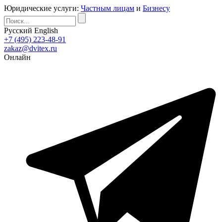
Юридические услуги:
Частным лицам
и
Бизнесу
Русский
English
+7 (495) 223-48-91
zakaz@dvitex.ru
Онлайн