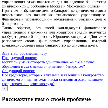
управляющих отказываются от дел по ведению банкротства
физических лиц, особенно в Москве и Московской области.
При этом возбуждение дела о банкротстве физического лица
невозможно без назначения финансового управляющего.
Финансовый управляющий – обязательный участник дела о
банкротстве.
Таким образом, без своей кандидатуры финансового
управляющего у должника или кредитора вряд ли получится
возбудить дело о банкротстве. Юридическая фирма «Двитекс»
располагает своим финансовым управляющим, который
комплексно доведет ваше банкротство до списания долга.
Задать вопрос специалисту
Предыдущий вопрос
Могут ли у меня отобрать единственное жилье в случае
обращения в суд с иском о признании банкротом?
Следующий вопрос
Все кредиторы, которых я указал в заявлении на банкротство
физического лица, автоматически становятся официальными
кредиторами по решению суда?
×
Расскажите нам о своей проблеме