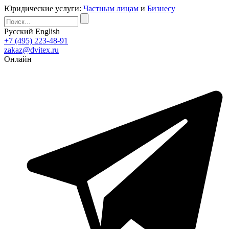
Юридические услуги:
Частным лицам
и
Бизнесу
Русский
English
+7 (495) 223-48-91
zakaz@dvitex.ru
Онлайн