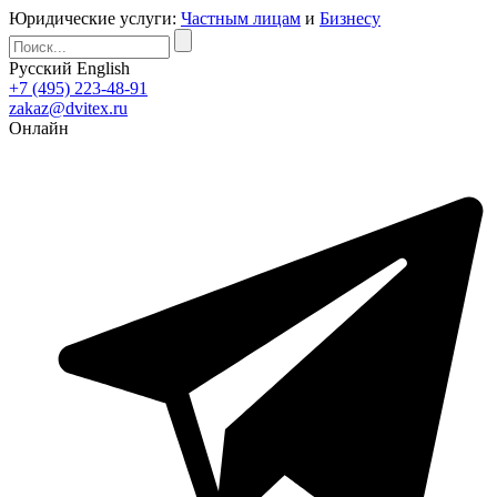
Юридические услуги:
Частным лицам
и
Бизнесу
Русский
English
+7 (495) 223-48-91
zakaz@dvitex.ru
Онлайн