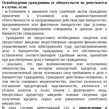
Освобождение гражданина от обязательств не допускается
в случае, если
:
- вступившим в законную силу судебным актом гражданин
привлечен к уголовной или административной
ответственности за неправомерные действия при банкротстве,
преднамеренное или фиктивное банкротство при условии,
что такие правонарушения совершены в данном деле о
банкротстве гражданина;
- гражданин не предоставил необходимые сведения или
предоставил заведомо недостоверные сведения финансовому
управляющему или арбитражному суду, рассматривающему
дело о банкротстве гражданина, и это обстоятельство
установлено соответствующим судебным актом, принятым
при рассмотрении дела о банкротстве гражданина;
- доказано, что при возникновении или исполнении
обязательства, на котором конкурсный кредитор или
уполномоченный орган основывал свое требование в деле о
банкротстве гражданина, гражданин действовал незаконно, в
том числе совершил мошенничество, злостно уклонился от
погашения кредиторской задолженности, уклонился от
уплаты налогов и (или) сборов с физического лица,
предоставил кредитору заведомо ложные сведения при
получении кредита, скрыл или умышленно уничтожил
имущество.
В этих случаях арбитражный суд в
определении о