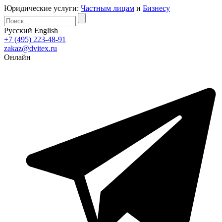
Юридические услуги:
Частным лицам
и
Бизнесу
Русский
English
+7 (495) 223-48-91
zakaz@dvitex.ru
Онлайн