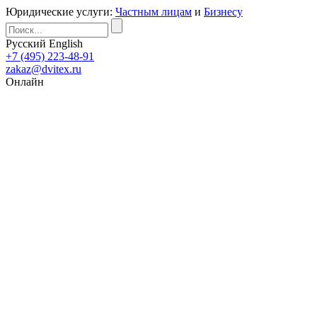
Юридические услуги:
Частным лицам
и
Бизнесу
Русский
English
+7 (495) 223-48-91
zakaz@dvitex.ru
Онлайн