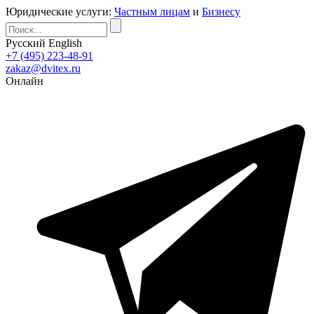
Юридические услуги:
Частным лицам
и
Бизнесу
Русский
English
+7 (495) 223-48-91
zakaz@dvitex.ru
Онлайн