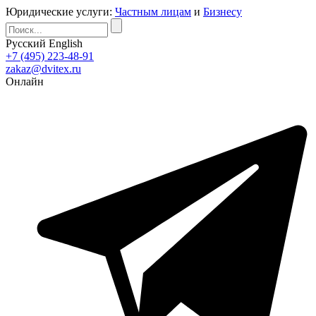
Юридические услуги:
Частным лицам
и
Бизнесу
Русский
English
+7 (495) 223-48-91
zakaz@dvitex.ru
Онлайн