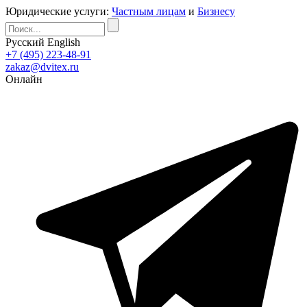
Юридические услуги:
Частным лицам
и
Бизнесу
Русский
English
+7 (495) 223-48-91
zakaz@dvitex.ru
Онлайн