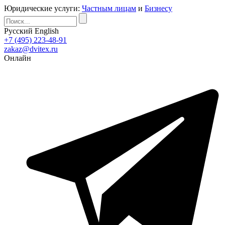
Юридические услуги:
Частным лицам
и
Бизнесу
Русский
English
+7 (495) 223-48-91
zakaz@dvitex.ru
Онлайн