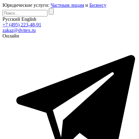
Юридические услуги:
Частным лицам
и
Бизнесу
Русский
English
+7 (495) 223-48-91
zakaz@dvitex.ru
Онлайн