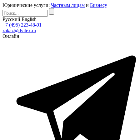
Юридические услуги:
Частным лицам
и
Бизнесу
Русский
English
+7 (495) 223-48-91
zakaz@dvitex.ru
Онлайн