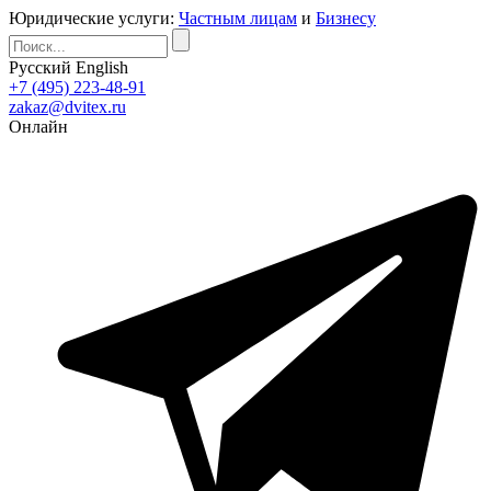
Юридические услуги:
Частным лицам
и
Бизнесу
Русский
English
+7 (495) 223-48-91
zakaz@dvitex.ru
Онлайн