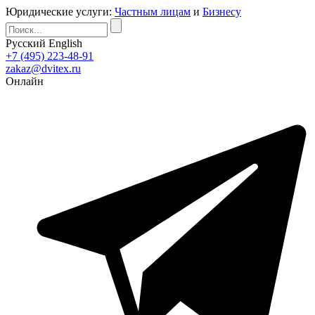
Юридические услуги:
Частным лицам
и
Бизнесу
Русский
English
+7 (495) 223-48-91
zakaz@dvitex.ru
Онлайн