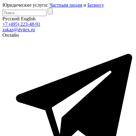
Юридические услуги:
Частным лицам
и
Бизнесу
Русский
English
+7 (495) 223-48-91
zakaz@dvitex.ru
Онлайн