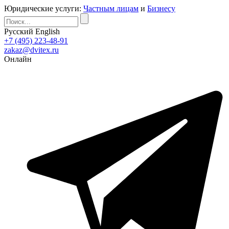
Юридические услуги:
Частным лицам
и
Бизнесу
Русский
English
+7 (495) 223-48-91
zakaz@dvitex.ru
Онлайн