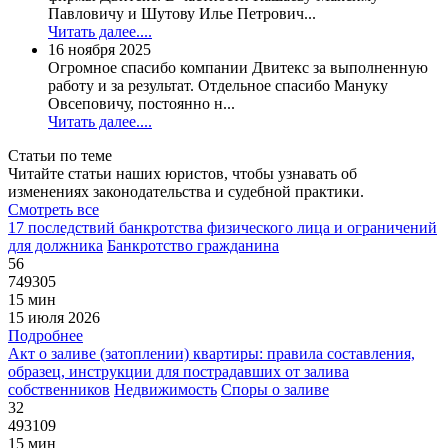
Павловичу и Шутову Илье Петрович...
Читать далее....
16 ноября 2025
Огромное спасибо компании Двитекс за выполненную
работу и за результат. Отдельное спасибо Мануку
Овсеповичу, постоянно н...
Читать далее....
Статьи по теме
Читайте статьи наших юристов, чтобы узнавать об
изменениях законодательства и судебной практики.
Смотреть все
17 последствий банкротства физического лица и ограничений
для должника
Банкротство гражданина
56
749305
15 мин
15 июля 2026
Подробнее
Акт о заливе (затоплении) квартиры: правила составления,
образец, инструкции для пострадавших от залива
собственников
Недвижимость
Споры о заливе
32
493109
15 мин