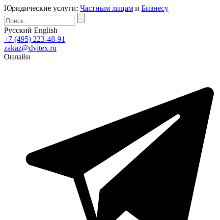
Юридические услуги:
Частным лицам
и
Бизнесу
Русский
English
+7 (495) 223-48-91
zakaz@dvitex.ru
Онлайн