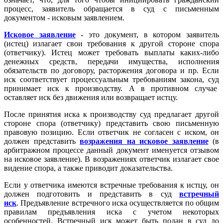
процесс, заявитель обращается в суд с письменным
документом - исковым заявлением.
Исковое заявление
- это документ, в котором заявитель
(истец) излагает свои требования к другой стороне спора
(ответчику). Истец может требовать выплаты каких-либо
денежных средств, передачи имущества, исполнения
обязательств по договору, расторжения договора и пр. Если
иск соответствует процессуальным требованиям закона, суд
принимает иск к производству. А в противном случае
оставляет иск без движения или возвращает истцу.
После принятия иска к производству суд предлагает другой
стороне спора (ответчику) представить свою письменную
правовую позицию. Если ответчик не согласен с иском, он
должен представить
возражения на исковое заявление
(в
арбитражном процессе данный документ именуется отзывом
на исковое заявление). В возражениях ответчик излагает свое
видение спора, а также приводит доказательства.
Если у ответчика имеются встречные требования к истцу, он
должен подготовить и представить в суд
встречный
иск
. Предъявление встречного иска осуществляется по общим
правилам предъявления иска с учетом некоторых
особенностей. Встречный иск может быть подан в суд до