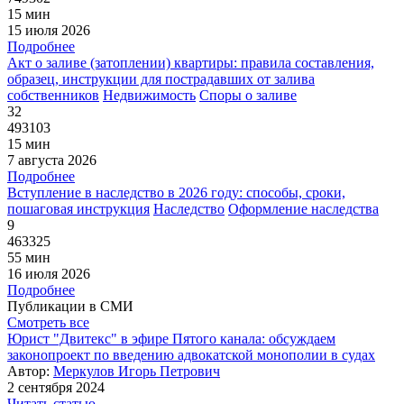
15 мин
15 июля 2026
Подробнее
Акт о заливе (затоплении) квартиры: правила составления,
образец, инструкции для пострадавших от залива
собственников
Недвижимость
Споры о заливе
32
493103
15 мин
7 августа 2026
Подробнее
Вступление в наследство в 2026 году: способы, сроки,
пошаговая инструкция
Наследство
Оформление наследства
9
463325
55 мин
16 июля 2026
Подробнее
Публикации в СМИ
Смотреть все
Юрист "Двитекс" в эфире Пятого канала: обсуждаем
законопроект по введению адвокатской монополии в судах
Автор:
Меркулов Игорь Петрович
2 сентября 2024
Читать статью