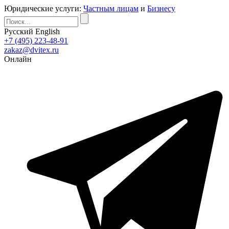
Юридические услуги:
Частным лицам
и
Бизнесу
Русский
English
+7 (495) 223-48-91
zakaz@dvitex.ru
Онлайн