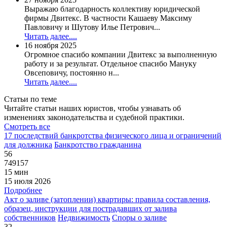
Выражаю благодарность коллективу юридической
фирмы Двитекс. В частности Кашаеву Максиму
Павловичу и Шутову Илье Петрович...
Читать далее....
16 ноября 2025
Огромное спасибо компании Двитекс за выполненную
работу и за результат. Отдельное спасибо Мануку
Овсеповичу, постоянно н...
Читать далее....
Статьи по теме
Читайте статьи наших юристов, чтобы узнавать об
изменениях законодательства и судебной практики.
Смотреть все
17 последствий банкротства физического лица и ограничений
для должника
Банкротство гражданина
56
749157
15 мин
15 июля 2026
Подробнее
Акт о заливе (затоплении) квартиры: правила составления,
образец, инструкции для пострадавших от залива
собственников
Недвижимость
Споры о заливе
32