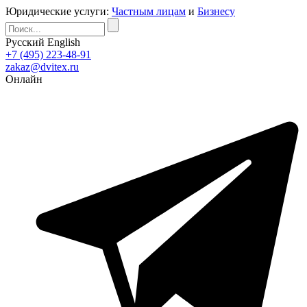
Юридические услуги:
Частным лицам
и
Бизнесу
Русский
English
+7 (495) 223-48-91
zakaz@dvitex.ru
Онлайн