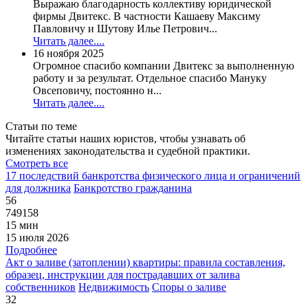
Выражаю благодарность коллективу юридической
фирмы Двитекс. В частности Кашаеву Максиму
Павловичу и Шутову Илье Петрович...
Читать далее....
16 ноября 2025
Огромное спасибо компании Двитекс за выполненную
работу и за результат. Отдельное спасибо Мануку
Овсеповичу, постоянно н...
Читать далее....
Статьи по теме
Читайте статьи наших юристов, чтобы узнавать об
изменениях законодательства и судебной практики.
Смотреть все
17 последствий банкротства физического лица и ограничений
для должника
Банкротство гражданина
56
749158
15 мин
15 июля 2026
Подробнее
Акт о заливе (затоплении) квартиры: правила составления,
образец, инструкции для пострадавших от залива
собственников
Недвижимость
Споры о заливе
32