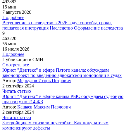
492882
15 мин
7 августа 2026
Подробнее
Вступление в наследство в 2026 году: способы, сроки,
пошаговая инструкция
Наследство
Оформление наследства
9
463220
55 мин
16 июля 2026
Подробнее
Публикации в СМИ
Смотреть все
Юрист "Двитекс" в эфире Пятого канала: обсуждаем
законопроект по введению адвокатской монополии в судах
Автор:
Меркулов Игорь Петрович
2 сентября 2024
Читать статью
Юрист "Двитекс" в эфире канала РБК: обсуждаем судебную
практику по 214-ФЗ
Автор:
Кашаев Максим Павлович
2 сентября 2024
Читать статью
Застройщикам снизили неустойки. Как покупателям
компенсируют дефекты