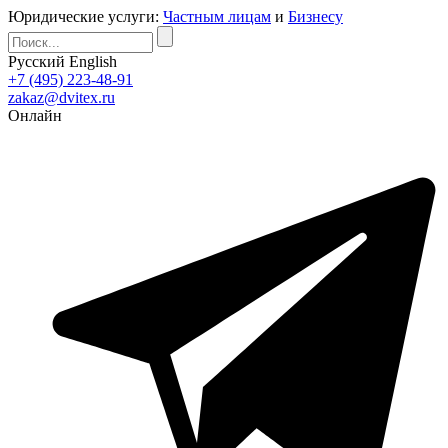
Юридические услуги:
Частным лицам
и
Бизнесу
Русский
English
+7 (495) 223-48-91
zakaz@dvitex.ru
Онлайн