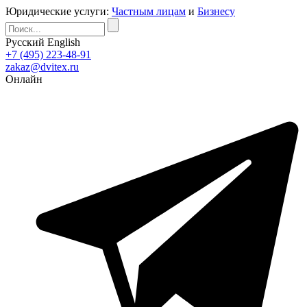
Юридические услуги:
Частным лицам
и
Бизнесу
Русский
English
+7 (495) 223-48-91
zakaz@dvitex.ru
Онлайн