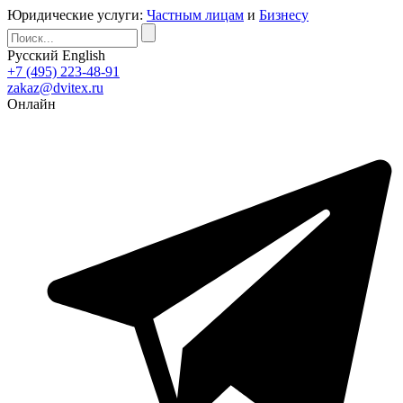
Юридические услуги:
Частным лицам
и
Бизнесу
Русский
English
+7 (495) 223-48-91
zakaz@dvitex.ru
Онлайн