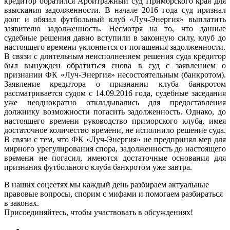
кредитор обратился Арбитражный суд Приморского края для
взыскания задолженности. В начале 2016 года суд признал
долг и обязал футбольный клуб «Луч-Энергия» выплатить
заявителю задолженность. Несмотря на то, что данные
судебные решения давно вступили в законную силу, клуб до
настоящего времени уклоняется от погашения задолженности.
В связи с длительным неисполнением решения суда кредитор
был вынужден обратиться снова в суд с заявлением о
признании ФК «Луч-Энергия» несостоятельным (банкротом).
Заявление кредитора о признании клуба банкротом
рассматривается судом с 14.09.2016 года, судебные заседания
уже неоднократно откладывались для предоставления
должнику возможности погасить задолженность. Однако, до
настоящего времени руководство приморского клуба, имея
достаточное количество времени, не исполнило решение суда.
В связи с тем, что ФК «Луч-Энергия» не предпринял мер для
мирного урегулирования спора, задолженность до настоящего
времени не погасил, имеются достаточные основания для
признания футбольного клуба банкротом уже завтра.
В наших соцсетях мы каждый день разбираем актуальные
правовые вопросы, спорим с мифами и помогаем разбираться
в законах.
Присоединяйтесь, чтобы участвовать в обсуждениях!