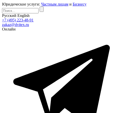
Юридические услуги:
Частным лицам
и
Бизнесу
Русский
English
+7 (495) 223-48-91
zakaz@dvitex.ru
Онлайн