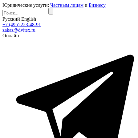
Юридические услуги:
Частным лицам
и
Бизнесу
Русский
English
+7 (495) 223-48-91
zakaz@dvitex.ru
Онлайн