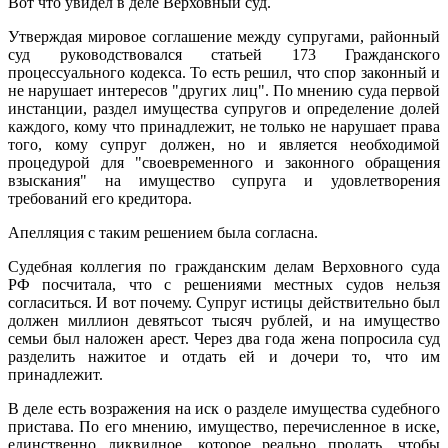
Вот что увидел в деле Верховный суд.
Утверждая мировое соглашение между супругами, районный
суд руководствовался статьей 173 Гражданского
процессуального кодекса. То есть решил, что спор законный и
не нарушает интересов "других лиц". По мнению суда первой
инстанции, раздел имущества супругов и определение долей
каждого, кому что принадлежит, не только не нарушает права
того, кому супруг должен, но и является необходимой
процедурой для "своевременного и законного обращения
взыскания" на имущество супруга и удовлетворения
требований его кредитора.
Апелляция с таким решением была согласна.
Судебная коллегия по гражданским делам Верховного суда
РФ посчитала, что с решениями местных судов нельзя
согласиться. И вот почему. Супруг истицы действительно был
должен миллион девятьсот тысяч рублей, и на имущество
семьи был наложен арест. Через два года жена попросила суд
разделить нажитое и отдать ей и дочери то, что им
принадлежит.
В деле есть возражения на иск о разделе имущества судебного
пристава. По его мнению, имущество, перечисленное в иске,
единственно ликвидное, которое реально продать, чтобы