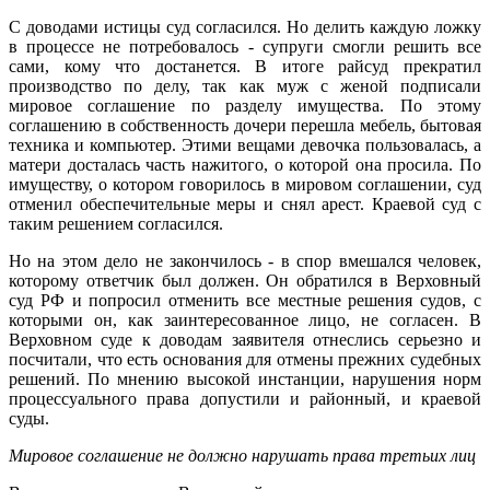
С доводами истицы суд согласился. Но делить каждую ложку
в процессе не потребовалось - супруги смогли решить все
сами, кому что достанется. В итоге райсуд прекратил
производство по делу, так как муж с женой подписали
мировое соглашение по разделу имущества. По этому
соглашению в собственность дочери перешла мебель, бытовая
техника и компьютер. Этими вещами девочка пользовалась, а
матери досталась часть нажитого, о которой она просила. По
имуществу, о котором говорилось в мировом соглашении, суд
отменил обеспечительные меры и снял арест. Краевой суд с
таким решением согласился.
Но на этом дело не закончилось - в спор вмешался человек,
которому ответчик был должен. Он обратился в Верховный
суд РФ и попросил отменить все местные решения судов, с
которыми он, как заинтересованное лицо, не согласен. В
Верховном суде к доводам заявителя отнеслись серьезно и
посчитали, что есть основания для отмены прежних судебных
решений. По мнению высокой инстанции, нарушения норм
процессуального права допустили и районный, и краевой
суды.
Мировое соглашение не должно нарушать права третьих лиц