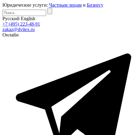
Юридические услуги:
Частным лицам
и
Бизнесу
Русский
English
+7 (495) 223-48-91
zakaz@dvitex.ru
Онлайн