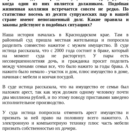
когда один из них является должником. Подобная
жизненная коллизия встречается совсем не редко. По
статистике восемь из десяти супружеских пар в нашей
стране имеют непогашенный долг. Какие правила и
законы действуют в подобных ситуациях?
Наша история началась в Краснодарском крае. Там в
районный суд пришла местная жительница и попросила
разделить совместно нажитое с мужем имущество. В суде
истица рассказала, что с 2000 года состоит в браке, который
на момент суда не расторгнут. У пары есть
несовершеннолетняя дочь, и гражданка просит поделить
между членами семьи все, что было нажито за годы брака. А
нажито было немало - участок и дом, плюс имущество в доме,
начиная с мебели и кончая посудой.
В суде истица рассказала, что на имущество ее семьи был
наложен арест, так как муж должен одному человеку почти
два миллиона рублей, и по этому поводу приставами заведено
исполнительное производство.
У суда истица попросила отменить арест имущества и
признать за ней право на половину всего нажитого. А
электронную и компьютерную технику плюс часть мебели
признать собственностью их дочери.