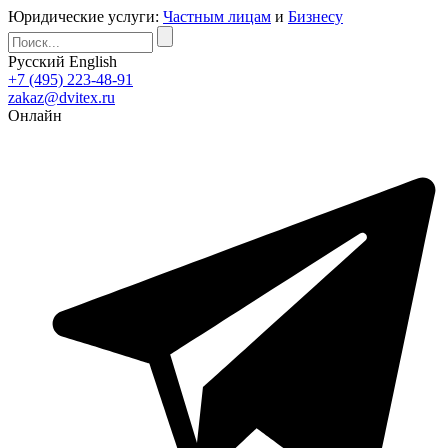
Юридические услуги:
Частным лицам
и
Бизнесу
Русский
English
+7 (495) 223-48-91
zakaz@dvitex.ru
Онлайн