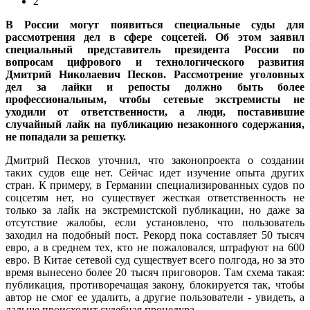
2
В России могут появиться специальные суды для
рассмотрения дел в сфере соцсетей. Об этом заявил
специальный представитель президента России по
вопросам цифрового и технологического развития
Дмитрий Николаевич Песков. Рассмотрение уголовных
дел за лайки и репосты должно быть более
профессиональным, чтобы сетевые экстремисты не
уходили от ответственности, а люди, поставившие
случайный лайк на публикацию незаконного содержания,
не попадали за решетку.
Дмитрий Песков уточнил, что законопроекта о создании
таких судов еще нет. Сейчас идет изучение опыта других
стран. К примеру, в Германии специализированных судов по
соцсетям нет, но существует жесткая ответственность не
только за лайк на экстремистской публикации, но даже за
отсутствие жалобы, если установлено, что пользователь
заходил на подобный пост. Рекорд пока составляет 50 тысяч
евро, а в среднем тех, кто не пожаловался, штрафуют на 600
евро. В Китае сетевой суд существует всего полгода, но за это
время вынесено более 20 тысяч приговоров. Там схема такая:
публикация, противоречащая закону, блокируется так, чтобы
автор не смог ее удалить, а другие пользователи - увидеть, а
дальше происходит судебная процедура.