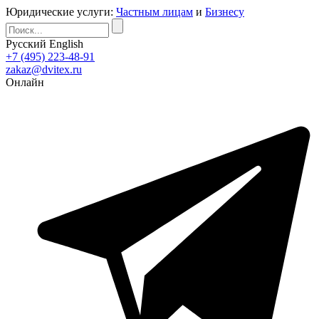
Юридические услуги:
Частным лицам
и
Бизнесу
Русский
English
+7 (495) 223-48-91
zakaz@dvitex.ru
Онлайн