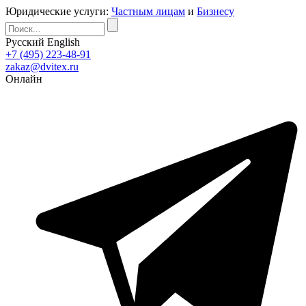
Юридические услуги:
Частным лицам
и
Бизнесу
Русский
English
+7 (495) 223-48-91
zakaz@dvitex.ru
Онлайн