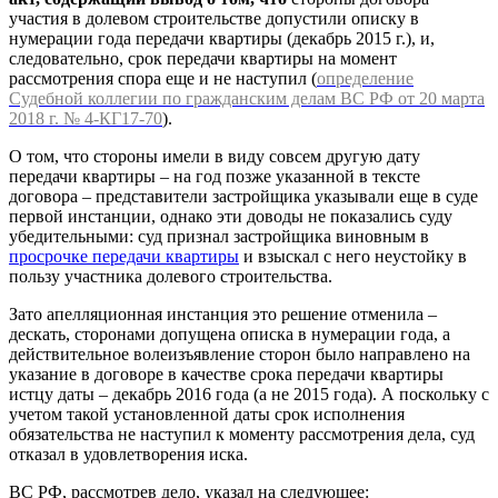
участия в долевом строительстве допустили описку в
нумерации года передачи квартиры (декабрь 2015 г.), и,
следовательно, срок передачи квартиры на момент
рассмотрения спора еще и не наступил (
определение
Судебной коллегии по гражданским делам ВС РФ от 20 марта
2018 г. № 4-КГ17-70
).
О том, что стороны имели в виду совсем другую дату
передачи квартиры – на год позже указанной в тексте
договора – представители застройщика указывали еще в суде
первой инстанции, однако эти доводы не показались суду
убедительными: суд признал застройщика виновным в
просрочке передачи квартиры
и взыскал с него неустойку в
пользу участника долевого строительства.
Зато апелляционная инстанция это решение отменила –
дескать, сторонами допущена описка в нумерации года, а
действительное волеизъявление сторон было направлено на
указание в договоре в качестве срока передачи квартиры
истцу даты – декабрь 2016 года (а не 2015 года). А поскольку с
учетом такой установленной даты срок исполнения
обязательства не наступил к моменту рассмотрения дела, суд
отказал в удовлетворения иска.
ВC РФ, рассмотрев дело, указал на следующее: