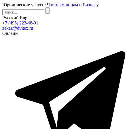
Юридические услуги:
Частным лицам
и
Бизнесу
Русский
English
+7 (495) 223-48-91
zakaz@dvitex.ru
Онлайн