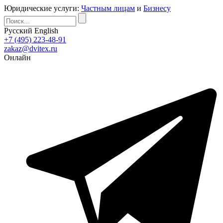
Юридические услуги:
Частным лицам
и
Бизнесу
Русский
English
+7 (495) 223-48-91
zakaz@dvitex.ru
Онлайн