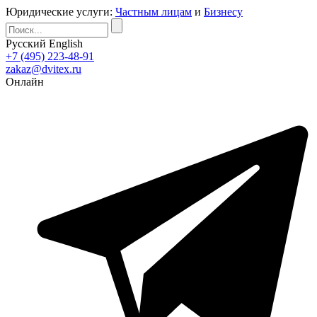
Юридические услуги:
Частным лицам
и
Бизнесу
Русский
English
+7 (495) 223-48-91
zakaz@dvitex.ru
Онлайн