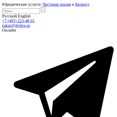
Юридические услуги:
Частным лицам
и
Бизнесу
Русский
English
+7 (495) 223-48-91
zakaz@dvitex.ru
Онлайн